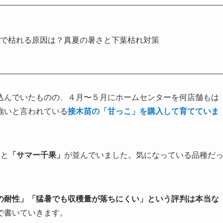
ダで枯れる原因は？真夏の暑さと下葉枯れ対策
込んでいたものの、４月〜５月にホームセンターを何店舗もは
強いと言われている
接木苗の「甘っこ」を購入して育てていま
くと
「サマー千果」
が並んでいました。気になっている品種だ
の耐性」「猛暑でも収穫量が落ちにくい」という評判は本当な
で書いていきます。