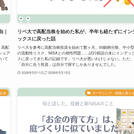
理由｜
リベ大で高配当株を始めた私が、半年も経たずにイン
ックスに戻った話
。高配
リベ大を参考に高配当株投資を始めて数ヶ月。50銘柄分散、中小
シェア
の流動性リスク、NISAとの相性問題……試行錯誤の末にインデッ
書いて
スに戻ってきた私の記録です。リベ大が悪いわけじゃない。ただ、
「自分に合う投資」は自分で探すしかありませんでした。
2026年5月11日
2026年5月13日
お金
ガーデニング・植物と暮ら