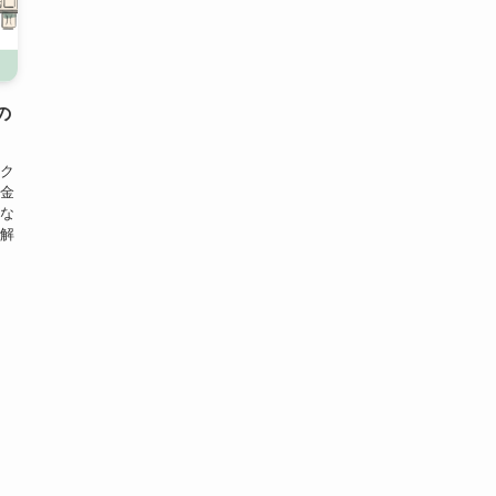
の
ク
金
な
解