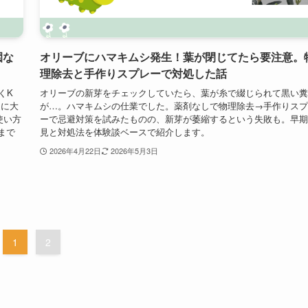
園な
オリーブにハマキムシ発生！葉が閉じてたら要注意。
理除去と手作りスプレーで対処した話
くK
オリーブの新芽をチェックしていたら、葉が糸で綴じられて黒い糞
道に大
が…。ハマキムシの仕業でした。薬剤なしで物理除去→手作りスプ
使い方
ーで忌避対策を試みたものの、新芽が萎縮するという失敗も。早期
まで
見と対処法を体験談ベースで紹介します。
2026年4月22日
2026年5月3日
1
2