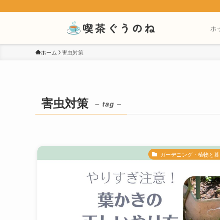
ホ
ホーム
害虫対策
害虫対策
– tag –
ガーデニング・植物と暮