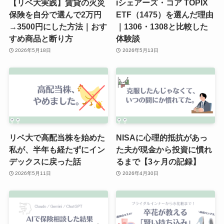
【リベ大実践】賃貸の火災
iシェアーズ・コア TOPIX
保険を自分で選んで2万円
ETF（1475）を選んだ理由
→3500円にした方法｜おす
｜1306・1308と比較した
すめ商品と断り方
体験談
2026年5月18日
2026年5月13日
リベ大で高配当株を始めた
NISAに心理的抵抗があっ
私が、半年も経たずにイン
た夫が現金から投資に慣れ
デックスに戻った話
るまで【3ヶ月の記録】
2026年5月11日
2026年4月30日