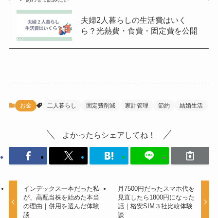
夫婦2人暮らしの生活費はいく
ら？光熱費・食費・固定費を公開
お金
二人暮らし
固定費削減
家計管理
節約
結婚生活
よかったらシェアしてね！
インデックス一本だった私
月7500円だったスマホ代を
が、高配当株を始めた本当
見直したら1800円になった
の理由｜併用を選んだ体験
話｜格安SIM３社比較体験
談
談